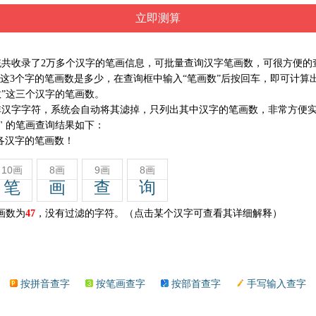
共收录了2万多个汉字的笔画信息，可批量查询汉字笔画数，可很方便的
这3个字的笔画数是多少，在查询框中输入“笔画数”后按回车，即可计算
“数”这三个汉字的笔画数。
汉字字符，系统会自动将其滤掉，只列出其中汉字的笔画数，非常方便
" 的笔画查询结果如下：
各汉字的笔画数！
10画
8画
9画
8画
笔
画
查
询
画数为
47
，没有过滤的字符。（点击某个汉字可查看其详细解释）
按拼音查字
按笔画查字
按部首查字
手写输入查字