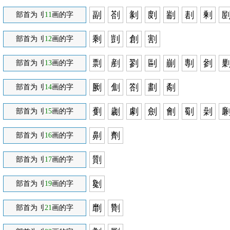
副
剳
剶
剫
剬
剨
剰
部首为刂
11
画的字
剩
剴
創
割
部首为刂
12
画的字
剽
剷
剹
剾
剻
剸
剼
部首为刂
13
画的字
劂
劁
劄
劃
劀
部首为刂
14
画的字
劐
劌
劇
劍
劊
劅
劋
部首为刂
15
画的字
劓
劑
部首为刂
16
画的字
劕
部首为刂
17
画的字
劖
部首为刂
19
画的字
劘
劗
部首为刂
21
画的字