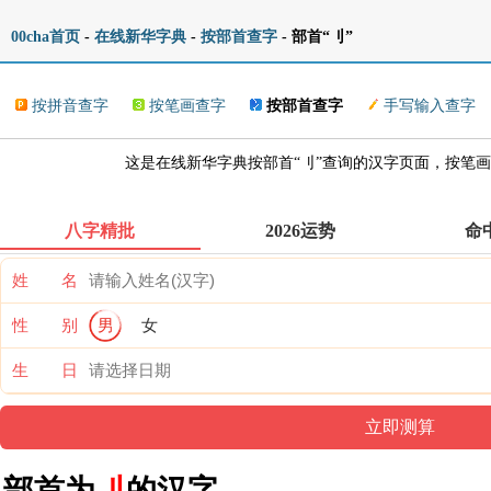
00cha首页
-
在线新华字典
-
按部首查字
- 部首“刂”
按拼音查字
按笔画查字
按部首查字
手写输入查字
这是在线新华字典按部首“刂”查询的汉字页面，按笔
八字精批
2026运势
命
姓 名
性 别
男
女
生 日
部首为
刂
的汉字