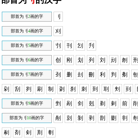
刂
部首为刂
2
画的字
刈
部首为刂
4
画的字
刌
刊
刉
刋
部首为刂
5
画的字
创
刚
划
列
刘
刓
刎
部首为刂
6
画的字
刭
删
刦
刪
利
判
刜
部首为刂
7
画的字
剁
刮
刿
刷
制
刴
刹
刺
到
刵
刾
刯
剉
剐
剑
剋
剃
剌
前
部首为刂
9
画的字
剮
剠
剝
剥
剒
剟
剕
部首为刂
10
画的字
剢
剤
剣
剘
剦